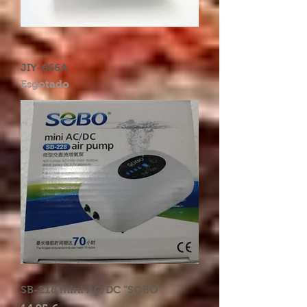
JIY-666A
Esgotado
SB-218 mini AC/DC "SOBO"