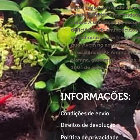
Suplemento contendo conce
corais. Enfatiza a intensidad
corais. A utilização de escu
deficiência de aminoácidos 
sua administração freqüente
que vivem no aquário aos a
e resistência. AF Amino Mix 
alanina, glutamina, leucina, 
100 l de água a cada dois dia
INFORMAÇÕES:
Condições de envio
Direitos de devolução
Política de privacidade