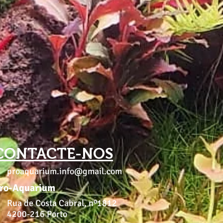
CONTACTE-NOS
proaquarium.info@gmail.com
ro-Aquarium
Rua de Costa Cabral, nº1812
4200-216 Porto