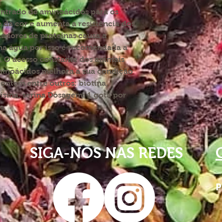
ntrado de aminoácidos para os
e da cor e aumenta a resistência dos
madores de proteinas causa a
na água por isso é recomendada a
. O acesso constante dos animais
minoácidos melhora a sua condição
contem entre outros: biotina,
lisina, serina Dosagem: 1 gota por
s.
SIGA-NOS NAS REDES
P