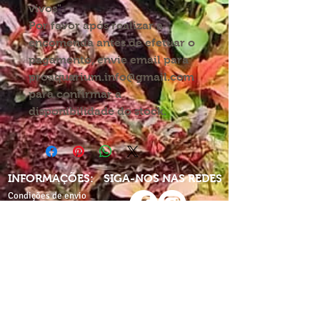
vivos".
Por favor após realizar a
encomenda antes de efetuar o
pagamento, envie email para
proaquarium.info@gmail.com
para confirmar a
disponibilidade do stock.
INFORMAÇÕES:
SIGA-NOS NAS REDES
Condições de envio
Direitos de devolução
Política de privacidade
Partilhe-nos nas redes
com:
Termos e condições
proaquarium
Livro de
reclamações
CONTACTE-NOS
proaquarium.info@gmail.com