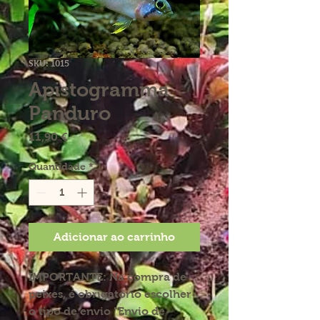
SKU: 1015
Apistogramma
Panduro
Preço
11,90 €
Quantidade
*
Adicionar ao carrinho
IMPORTANTE:
Na compra de
peixes, é obrigatório escolher
o tipo de envio "Envio de