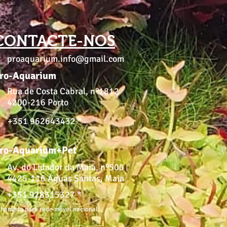
CONTACTE-NOS
proaquarium.info@gmail.com
ro-Aquarium
Rua de Costa Cabral, nº1812
4200-216 Porto
+351 962643432 *
ro-Aquarium+Pet
Av. do Lidador da Maia, nº500
4425-116 Águas Santas, Maia
+351 928315327 *
hamada para rede móvel nacional