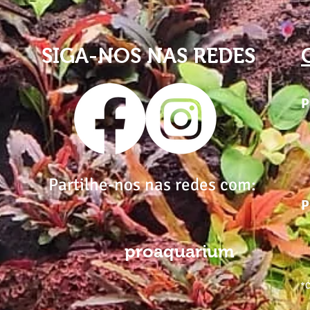
SIGA-NOS NAS REDES
P
Partilhe-nos nas redes com:
P
proaquarium
*C