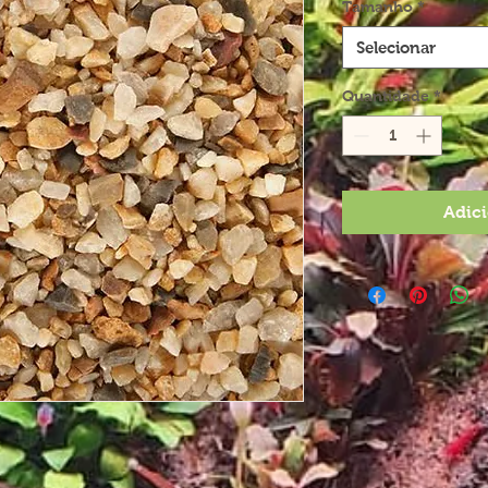
Tamanho
*
Selecionar
Quantidade
*
Adici