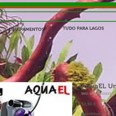
sa
TUDO PARA LAGOS
EQUIPAMENTOS
AquaEL Un
SKU: 5905546058353
Preço
52,90 €
Quantidade
*