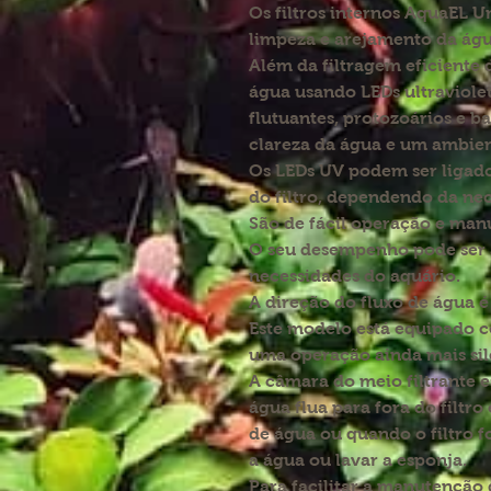
Os filtros internos AquaEL U
limpeza e arejamento da águ
Além da filtragem eficiente d
água usando LEDs ultraviolet
flutuantes, protozoários e b
clareza da água e um ambien
Os LEDs UV podem ser ligad
do filtro, dependendo da nec
São de fácil operação e man
O seu desempenho pode ser a
necessidades do aquário.
A direção do fluxo de água é
Este modelo está equipado c
uma operação ainda mais sil
A câmara do meio filtrante 
água flua para fora do filtro
de água ou quando o filtro 
a água ou lavar a esponja.
Para facilitar a manutenção 