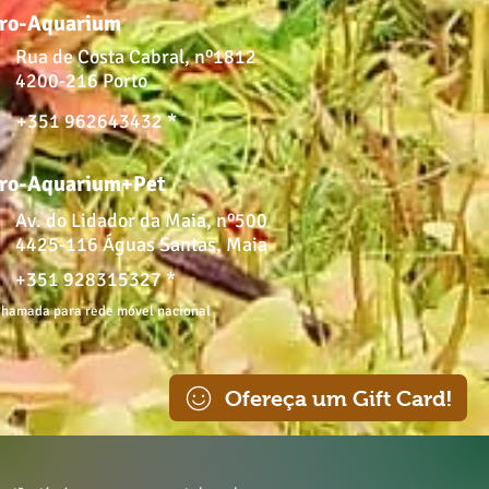
ro-Aquarium
Rua de Costa Cabral, nº1812
4200-216 Porto
+351 962643432 *
ro-Aquarium+Pet
Av. do Lidador da Maia, nº500
4425-116 Águas Santas, Maia
+351 928315327 *
hamada para rede móvel nacional
Ofereça um Gift Card!