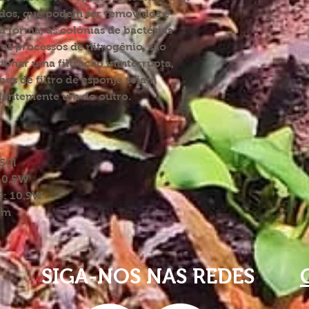
ados, que podem ser removidos e
 forma, as colônias de bactérias
a os processos de nitrogênio, são
ionar uma filtração ininterrupta,
os de filtro de esponja sejam
dentemente um do outro.
50l
 0.5W
): 10.9W
cm
SIGA-NOS NAS REDES