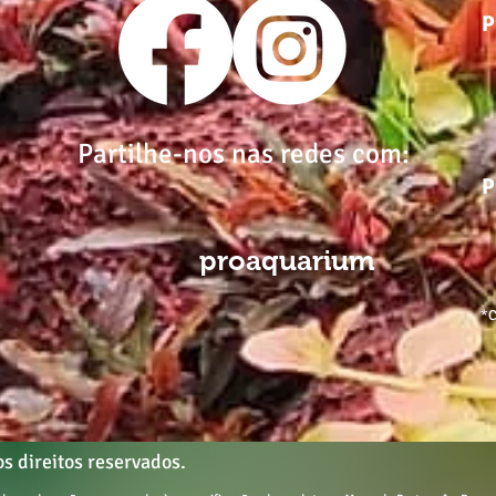
P
Partilhe-nos nas redes com:
P
proaquarium
*C
s direitos reservados.