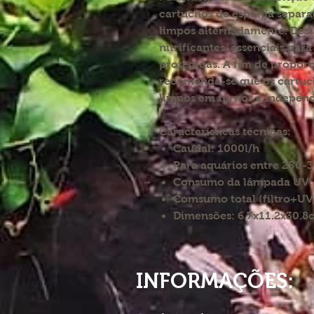
cartuchos de esponja separ
limpos alternadamente. Desta
nitrificantes, essenciais par
protegidas. A fim de proporc
recomenda-se que os cartuch
limpos em turnos e indepen
Características técnicas:
Caudal: 1000l/h
Para aquários entre 250-3
Consumo da lâmpada UV:
Comsumo total (filtro+UV
Dimensões: 6.7x11.2x30.8
INFORMAÇÕES: