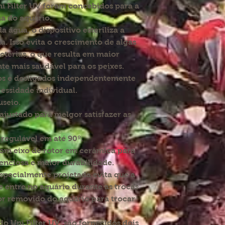
ni Filter UV foram concebidos para a
a do aquário.
a água, o dispositivo esteriliza a
a. Isso evita o crescimento de algas
actérias, o que resulta em maior
te mais saudável para os peixes.
os e desligados independentemente
essidade individual.
useio.
justado para melgor satisfazer as
 regulável em até 90º.
om eixo de rotor em cerâmica para
enciosa e maior durabilidade.
especialmente projetada evita que a
 e entre no aquário durante as trocas
for removido do aquário para trocar
do Uni Filter UV, são fornecidos dois