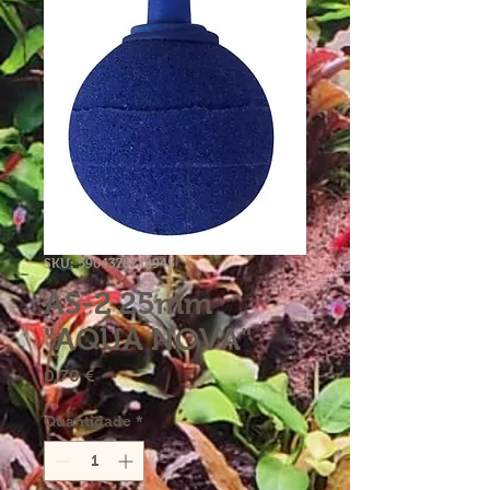
SKU: 5904378738945
AS-2 25mm
"AQUA NOVA"
Preço
0,70 €
Quantidade
*