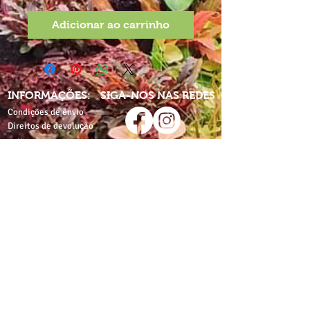
Adicionar ao carrinho
INFORMAÇÕES:
SIGA-NOS NAS REDES
Condições de envio
Direitos de devolução
Política de privacidade
Partilhe-nos nas redes
com:
Termos e condições
proaquarium
Livro de
reclamações
CONTACTE-NOS
proaquarium.info@gmail.com
Pro-Aquarium
Pro-Aquarium+Pet
Rua de Costa Cabral,
Av. do Lidador da Maia,
nº1812
nº500
4200-216 Porto
4425-116 Águas Santas,
Maia