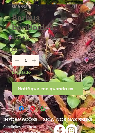
SKU: 998
Barbus
barilioides
Preço
1,10 €
Quantidade
*
Esgotado
Notifique-me quando estiver disponível
INFORMAÇÕES:
SIGA-NOS NAS REDES
Condições de envio
Direitos de devolução