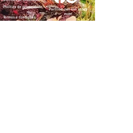
Política de privacidade
Partilhe-nos nas redes
com:
Termos e condições
proaquarium
Livro de
reclamações
CONTACTE-NOS
proaquarium.info@gmail.com
Pro-Aquarium
Pro-Aquarium+Pet
Rua de Costa Cabral,
Av. do Lidador da Maia,
nº1812
nº500
4200-216 Porto
4425-116 Águas Santas,
Maia
+351 962643432
*
+351 928315327
*
*Chamada para rede móvel
nacional
© 2015 por Pro-Aquarium. Todos os direitos
reservados.
IVA incluído à taxa em vigor. As imagens apresentadas podem não
corresponder às especificações do produto no Mercado Português.
Por
questões técnicas, as cores apresentadas podem diferir ligeiramente
das cores reais. Preços e características sujeitos a alterações sem aviso
prévio. A Pro-Aquarium declina qualquer responsabilidade por
eventuais erros publicados no site.