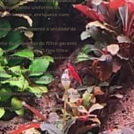
panorâmicas do mundo subaquático
os: movimento uniforme da
ção de biofilme, enriquece com
limpar, pois somente a unidade de
ume das esponjas do filtro garante
iológica eficaz. O fino filtro
a turbidez restante e mantém a
dade de filtro compacta, que é
 limpeza - a unidade da bomba
ajustáveis ​​integrados em vez de tubo
amente silenciosa e com economia
 para fácil fixação no canto do