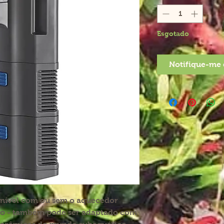
Esgotado
Notifique-me 
onível com ou sem o aquecedor
do - também pode ser adaptado com