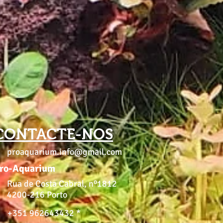
CONTACTE-NOS
proaquarium.info@gmail.com
ro-Aquarium
Rua de Costa Cabral, nº1812
4200-216 Porto
+351 962643432 *