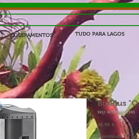
sa
TUDO PARA LAGOS
EQUIPAMENTOS
BioPlus "O
SKU: 4010052422343
Preço
46,95 €
Quantidade
*