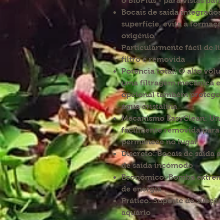
o BioPlus - para vistas 
Bocais de saída integrad
superfície, evita a forma
oxigénio
Particularmente fácil de 
filtro é removida
Potência total: O alto vol
uma filtragem mecânica e b
opcional também protege 
água cristalina
Mecanismo EasyClean: Uni
facilmente removida para
permanece no lugar
Discreto: Bocais de saída 
de saída incómodo
Económico: Bomba extrem
de energia
Prático: Suporte de sucção
aquário