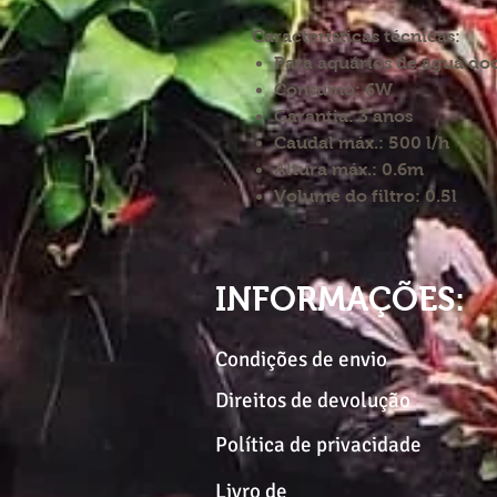
Características técnicas:
Para aquários de água doc
Consumo: 6W
Garantia: 3 anos
Caudal máx.: 500 l/h
Altura máx.: 0.6m
Volume do filtro: 0.5l
INFORMAÇÕES:
Condições de envio
Direitos de devolução
Política de privacidade
Livro de