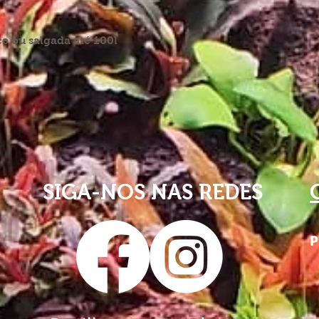
e ou salgada até 100l
SIGA-NOS NAS REDES
P