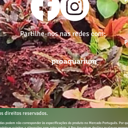
P
Partilhe-nos nas redes com:
P
proaquarium
*C
s direitos reservados.
tadas podem não corresponder às especificações do produto no Mercado Português.
Por qu
terísticas sujeitos a alterações sem aviso prévio. A Pro-Aquarium declina qualquer respon