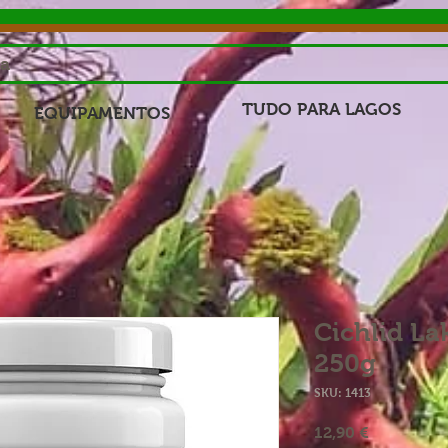
sa
TUDO PARA LAGOS
EQUIPAMENTOS
Cichlid La
250g
SKU: 1413
Preço
12,90 €