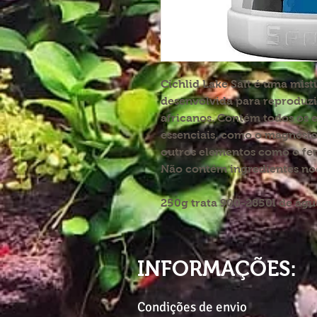
Cichlid Lake Salt é uma mist
desenvolvida para reproduzi
africanos. Contém todos os 
essenciais, como o magnésio, 
outros elementos como o ferr
Não contém ingredientes no
250g trata 900-2850l de águ
INFORMAÇÕES:
Condições de envio