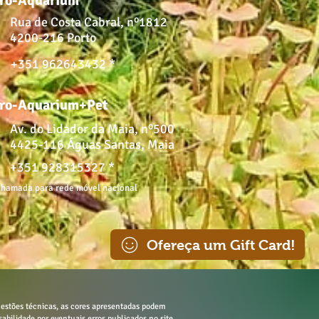
ro-Aquarium
Rua de Costa Cabral, nº1812
4200-216 Porto
+351 962643432 *
ro-Aquarium+Pet
Av. do Lidador da Maia, nº500
4425-116 Águas Santas, Maia
+351 928315327 *
hamada para rede móvel nacional
Ofereça um Gift Card!
estões técnicas, as cores apresentadas podem
sabilidade por eventuais erros publicados no site.