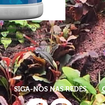
ura química pura de sais
r o ambiente natural dos ciclídeos
elementos fisiologicamente
o cálcio, o sódio e o potássio, e
o, o alumínio e o iodeto.
civos.
a do aquário
SIGA-NOS NAS REDES