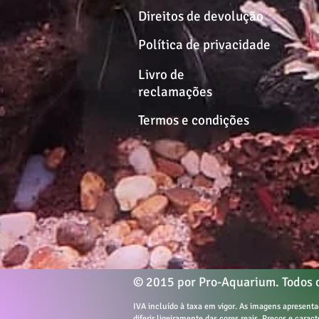
Direitos de devolução
Política de privacidade
Livro de
reclamações
Termos e condições
© 2015 por Pro-Aquarium. Todos o
IVA incluído à taxa em vigor. As imagens apresen
diferir ligeiramente das cores reais. Preços e carac