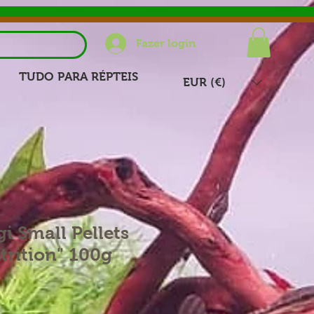
Fazer login
TUDO PARA RÉPTEIS
EUR (€)
gi Small Pellets
rition" 100g