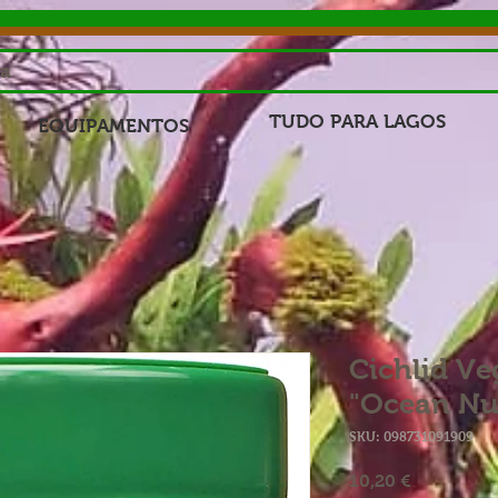
sa
TUDO PARA LAGOS
EQUIPAMENTOS
Cichlid Ve
"Ocean Nut
SKU: 098731091909
Preço
10,20 €