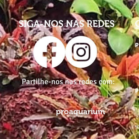
SIGA-NOS NAS REDES
P
Partilhe-nos nas redes com:
P
proaquarium
*C