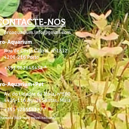
CONTACTE-NOS
proaquarium.info@gmail.com
ro-Aquarium
Rua de Costa Cabral, nº1812
4200-216 Porto
+351 962643432 *
ro-Aquarium+Pet
Av. do Lidador da Maia, nº500
4425-116 Águas Santas, Maia
+351 928315327 *
hamada para rede móvel nacional