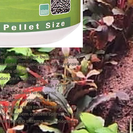
el, composta por bolinhas macias e
uladas para ciclídeos herbívoros e
érica do Sul.
dos para melhorar a saúde, garantir
ificar a coloração. Esta fórmula
 dos ciclídeos herbívoros,
nto sem engordar o peixe.
ntos naturais para intensificar as
elo. Também contém Spirulina, alho,
antes para o sistema imunológico.
s.