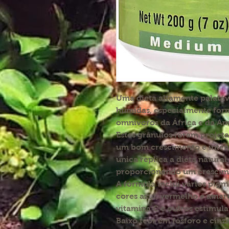
Uma dieta altamente palatáv
húmidas, especialmente form
omnívoros da África e da Am
Estes grânulos foram projeta
um bom crescimento e intens
única replica a dieta natural
proporcionando um crescime
A fórmula inclui vários pigme
cores azul, vermelho e amar
vitamina C e outros estimul
Baixo teor em fósforo e cinza