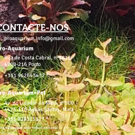
CONTACTE-NOS
proaquarium.info@gmail.com
ro-Aquarium
Rua de Costa Cabral, nº1812
4200-216 Porto
+351 962643432 *
ro-Aquarium+Pet
Av. do Lidador da Maia, nº500
4425-116 Águas Santas, Maia
+351 928315327 *
hamada para rede móvel nacional