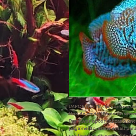
IMPORTANTE:
Na compra de p
tipo de envio "Envio de vivos
Por favor após realizar a en
pagamento, envie email par
confirmar a disponibilidade 