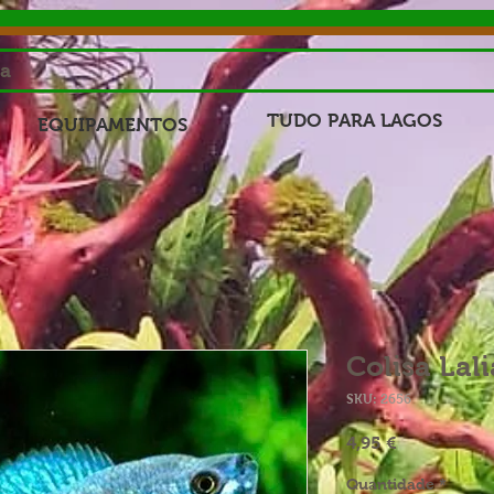
sa
TUDO PARA LAGOS
EQUIPAMENTOS
Colisa Lal
SKU: 2656
Preço
4,95 €
Quantidade
*