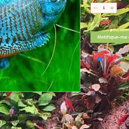
Esgotado
Notifique-me 
eixes, é obrigatório escolher o
".
comenda antes de efetuar o
a proaquarium.info@gmail.com para
do stock.