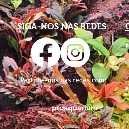
SIGA-NOS NAS REDES
P
Partilhe-nos nas redes com:
P
proaquarium
*C