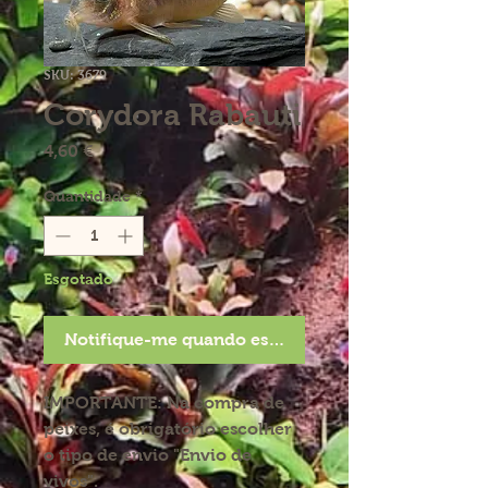
SKU: 3679
Corydora Rabauti
Preço
4,60 €
Quantidade
*
Esgotado
Notifique-me quando estiver disponível
IMPORTANTE:
Na compra de
peixes, é obrigatório escolher
o tipo de envio "Envio de
vivos".