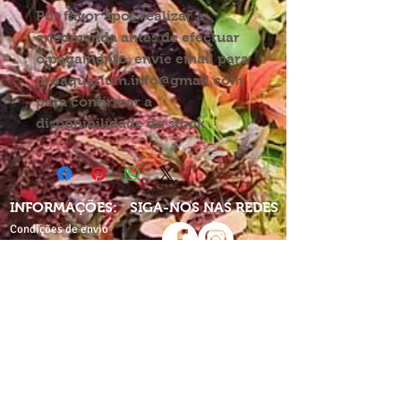
Por favor após realizar a
encomenda antes de efectuar
o pagamento, envie email para
proaquarium.info@gmail.com
para confirmar a
disponibilidade do stock .
INFORMAÇÕES:
SIGA-NOS NAS REDES
Condições de envio
Direitos de devolução
Política de privacidade
Partilhe-nos nas redes
com:
Termos e condições
proaquarium
Livro de
reclamações
CONTACTE-NOS
proaquarium.info@gmail.com