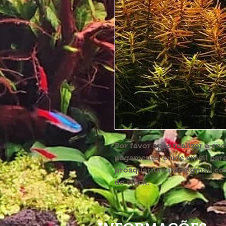
Por favor após realizar a en
pagamento, envie email par
proaquarium.info@gmail.com
do stock.