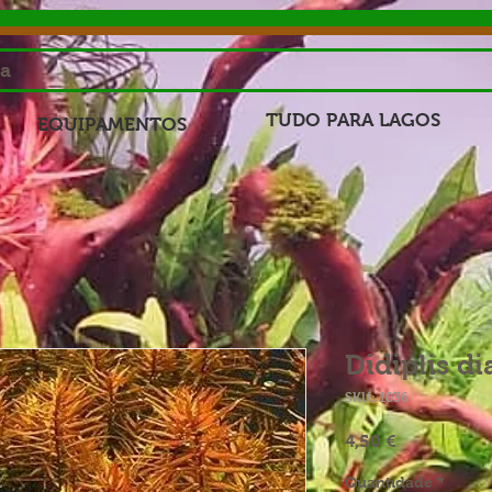
sa
TUDO PARA LAGOS
EQUIPAMENTOS
Didiplis d
SKU: 1036
Preço
4,50 €
Quantidade
*