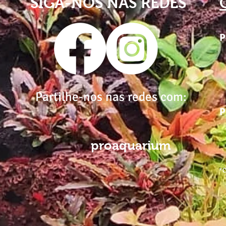
SIGA-NOS NAS REDES
P
Partilhe-nos nas redes com:
P
proaquarium
*C