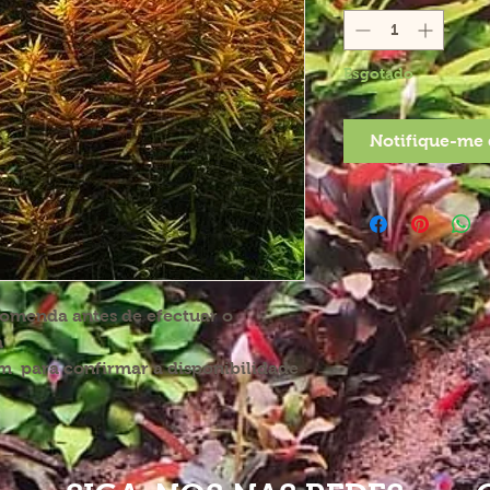
Esgotado
Notifique-me 
comenda antes de efectuar o
a
 para confirmar a disponibilidade