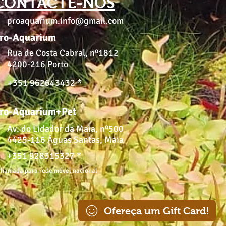
CONTACTE-NOS
proaquarium.info@gmail.com
ro-Aquarium
Rua de Costa Cabral, nº1812
4200-216 Porto
+351 962643432 *
ro-Aquarium+Pet
Av. do Lidador da Maia, nº500
4425-116 Águas Santas, Maia
+351 928315327 *
hamada para rede móvel nacional
Ofereça um Gift Card!