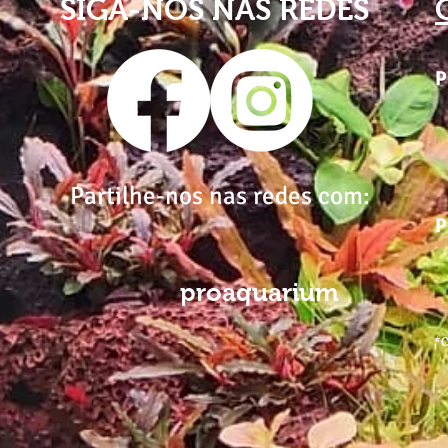
SIGA-NOS NAS REDES
P
Partilhe-nos nas redes com:
P
proaquarium
*C