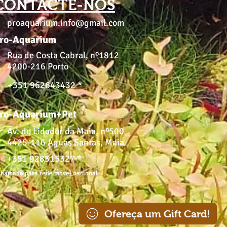
CONTACTE-NOS
proaquarium.info@gmail.com
ro-Aquarium
Rua de Costa Cabral, nº1812
4200-216 Porto
+351 962643432 *
ro-Aquarium+Pet
Av. do Lidador da Maia, nº500
4425-116 Águas Santas, Maia
+351 928315327 *
hamada para rede móvel nacional
Ofereça um Gift Card!