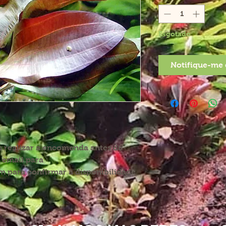
Esgotado
Notifique-me 
s realizar a encomenda antes de
 email para
 para confirmar a disponibilidade