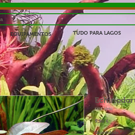
sa
TUDO PARA LAGOS
EQUIPAMENTOS
Echinodor
SKU: 2940
Preço
5,90 €
Quantidade
*