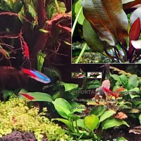
IMPORTANTE:
por favor apó
efectuar o pagamento, envie
proaquarium.info@gmail.com
do stock.