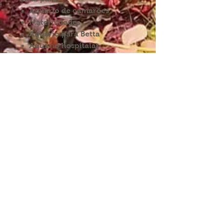
Aquário de camarões
Maternidades
Aquário para Betta
Aquário hospitalar
INFORMAÇÕES:
SIGA-NOS NAS REDES
Condições de envio
Direitos de devolução
Política de privacidade
Partilhe-nos nas redes
com:
Termos e condições
proaquarium
Livro de
reclamações
CONTACTE-NOS
proaquarium.info@gmail.com
Pro-Aquarium
Pro-Aquarium+Pet
Rua de Costa Cabral,
Av. do Lidador da Maia,