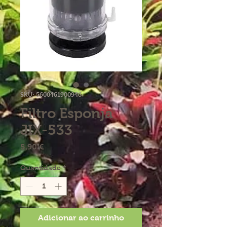
SKU: 5600461900946
Filtro Esponja
JIX-533
Preço
5,90 €
Quantidade
*
Adicionar ao carrinho