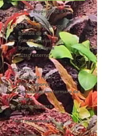
Filtro de esponja JIX 533
Pode ser utilizada com :
Bomba de ar
Filtro superior
Bomba de água
Filtro externo
Contém:
Ajuste de fluxo
Filtro esponja
Cerâmicas em formato de
esfera
Pedra difusora
Fácil manuteção !
Ideal para: