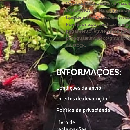
Vendidos aos casais ( 1 mac
IMPORTANTE:
Na compra de p
tipo de envio "Envio de vivos
Por favor após realizar a en
pagamento, envie email par
proaquarium.info@gmail.com
do stock.
INFORMAÇÕES:
Condições de envio
Direitos de devolução
Política de privacidade
Livro de
reclamações