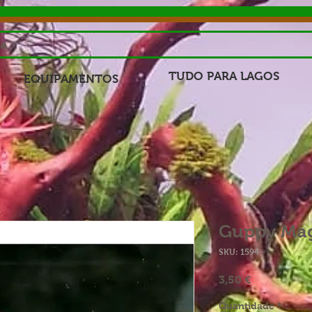
sa
TUDO PARA LAGOS
EQUIPAMENTOS
Guppy Ma
SKU: 1594
Preço
3,50 €
Quantidade
*