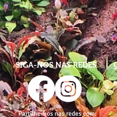
ho e 1 femea )
eixes, é obrigatório escolher o
".
comenda antes de efectuar o
a
 para confirmar a disponibilidade
SIGA-NOS NAS REDES
P
Partilhe-nos nas redes com: