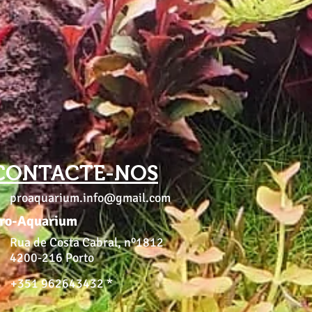
CONTACTE-NOS
proaquarium.info@gmail.com
ro-Aquarium
Rua de Costa Cabral, nº1812
4200-216 Porto
+351 962643432 *