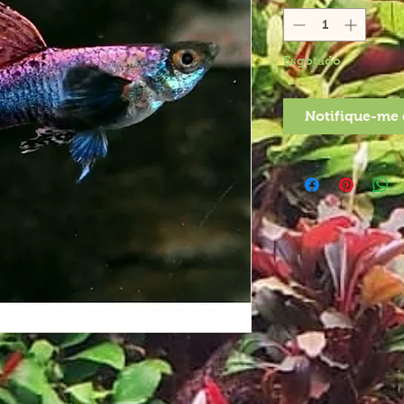
Esgotado
Notifique-me 