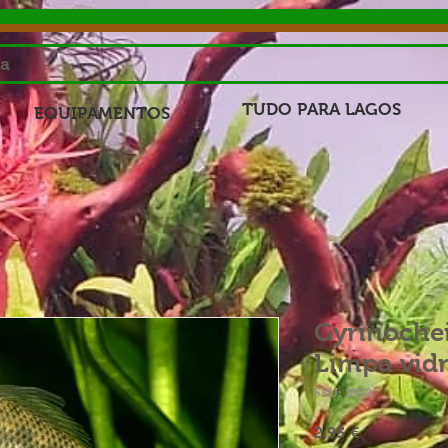
sa
TUDO PARA LAGOS
EQUIPAMENTOS
Gyrinochei
Limpa vid
SKU: 1992
Preço
2,95 €