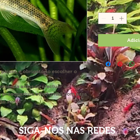
Quantidade
*
Adici
eixes, é obrigatório escolher o
".
comenda antes de efectuar o
a proaquarium.info@gmail.com para
do stock.
SIGA-NOS NAS REDES