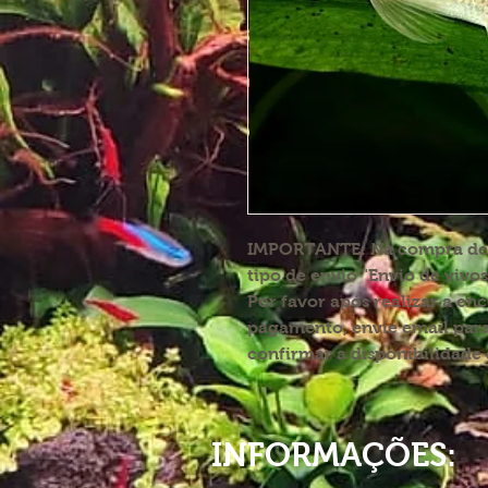
IMPORTANTE:
Na compra de p
tipo de envio "Envio de vivos
Por favor após realizar a en
pagamento, envie email par
confirmar a disponibilidade 
INFORMAÇÕES: