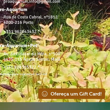
proaquarium.info@gmail.com
ro-Aquarium
Rua de Costa Cabral, nº1812
4200-216 Porto
+351 962643432 *
ro-Aquarium+Pet
Av. do Lidador da Maia, nº500
4425-116 Águas Santas, Maia
+351 928315327 *
hamada para rede móvel nacional
Ofereça um Gift Card!