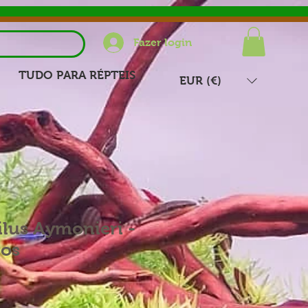
Fazer login
TUDO PARA RÉPTEIS
EUR (€)
lus Aymonieri -
ros