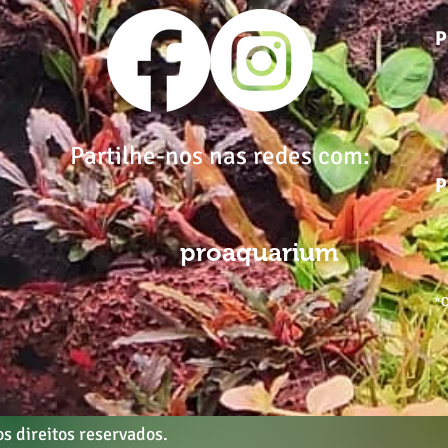
P
Partilhe-nos nas redes com:
P
proaquarium
*C
s direitos reservados.