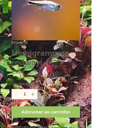
SKU: 6712
Hemigrammus
rodwayi
Preço
1,95 €
Quantidade
*
Adicionar ao carrinho
IMPORTANTE:
Na compra de