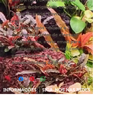
peixes, é obrigatório escolher
o tipo de envio "Envio de
vivos".
Por favor após realizar a
encomenda antes de efectuar
o pagamento, envie email para
proaquarium.info@gmail.com
para confirmar a
disponibilidade do stock .
INFORMAÇÕES:
SIGA-NOS NAS REDES
Condições de envio
Direitos de devolução
Política de privacidade
Partilhe-nos nas redes
com:
Termos e condições
proaquarium
Livro de
reclamações