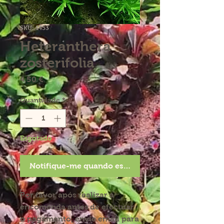
SKU: 1453
Heteranthera
zosterifolia
Preço
4,50 €
Quantidade
*
Esgotado
Notifique-me quando estiver disponível
Por favor após realizar a
encomenda antes de efectuar
o pagamento, envie email para