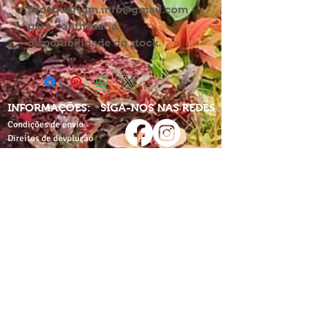
proaquarium.info@gmail.com
para confirmar a
disponibilidade do stock.
INFORMAÇÕES:
SIGA-NOS NAS REDES
Condições de envio
Direitos de devolução
Política de privacidade
Partilhe-nos nas redes
com:
Termos e condições
proaquarium
Livro de
reclamações
CONTACTE-NOS
proaquarium.info@gmail.com
Pro-Aquarium
Pro-Aquarium+Pet
Rua de Costa Cabral,
Av. do Lidador da Maia,
nº1812
nº500
4200-216 Porto
4425-116 Águas Santas,
Maia