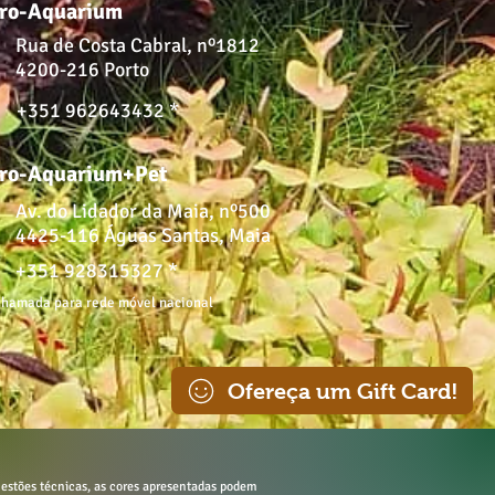
ro-Aquarium
Rua de Costa Cabral, nº1812
4200-216 Porto
+351 962643432 *
ro-Aquarium+Pet
Av. do Lidador da Maia, nº500
4425-116 Águas Santas, Maia
+351 928315327 *
hamada para rede móvel nacional
Ofereça um Gift Card!
estões técnicas, as cores apresentadas podem