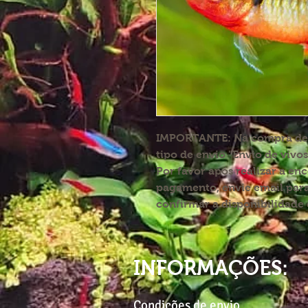
IMPORTANTE:
Na compra de p
tipo de envio "Envio de vivos
Por favor após realizar a en
pagamento, envie email par
confirmar a disponibilidade 
INFORMAÇÕES:
Condições de envio