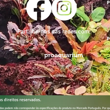
P
Partilhe-nos nas redes com:
P
proaquarium
*C
s direitos reservados.
tadas podem não corresponder às especificações do produto no Mercado Português.
Por qu