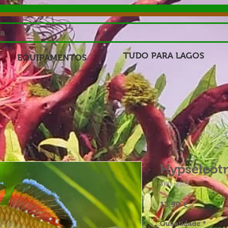
sa
TUDO PARA LAGOS
EQUIPAMENTOS
Hypseleot
SKU: 2103
Preço
13,90 €
Quantidade
*