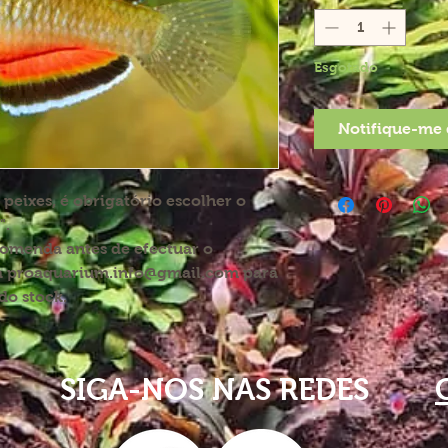
Esgotado
Notifique-me 
eixes, é obrigatório escolher o
".
comenda antes de efectuar o
a proaquarium.info@gmail.com para
do stock.
SIGA-NOS NAS REDES