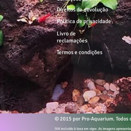
Direitos de devolução
Política de privacidade
Livro de
reclamações
Termos e condições
© 2015 por Pro-Aquarium. Todos o
IVA incluído à taxa em vigor. As imagens apresen