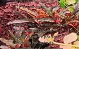
antirretorno impede o
refluxo da água no sistema
de CO2
20% de economia de CO2
Não reduz o caudal do filtro.
Recomendação: trocar o
anel difusor 1x por ano,
devido à redução da
capacidade de difusão ao
longo do tempo.
INFORMAÇÕES:
SIGA-NOS NAS REDES
Condições de envio
Direitos de devolução
Política de privacidade
Partilhe-nos nas redes
com:
Termos e condições
proaquarium
Livro de