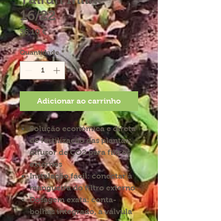
16/22
Preço
36,10 €
Quantidade
*
Adicionar ao carrinho
Solução económica e direta
de fertilização das plantas:
difusor de CO2 para filtros
externos
Instalação fácil: conectar à
mangueira do filtro externo
Dosagem exata: conta-
bolhas integrado, a válvula