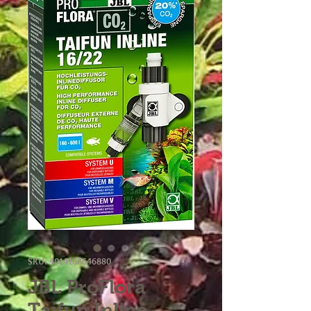
SKU: 4014162646880
JBL ProFlora
Taifun Inline