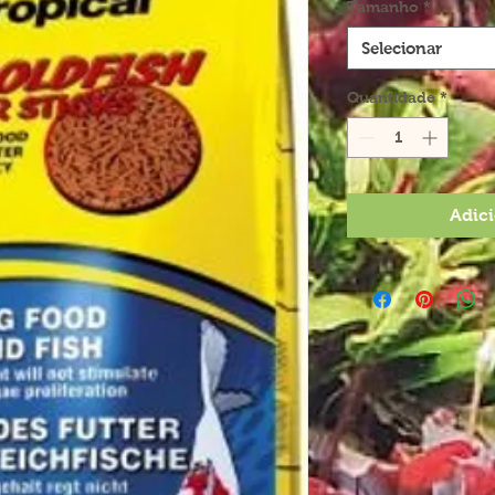
Tamanho
*
Selecionar
Quantidade
*
Adici