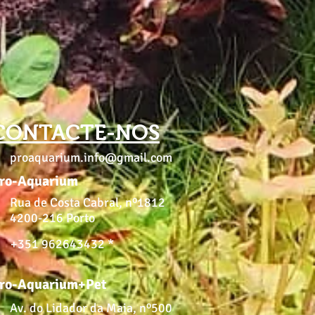
CONTACTE-NOS
proaquarium.info@gmail.com
ro-Aquarium
Rua de Costa Cabral, nº1812
4200-216 Porto
+351 962643432 *
ro-Aquarium+Pet
Av. do Lidador da Maia, nº500