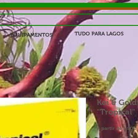
sa
TUDO PARA LAGOS
EQUIPAMENTOS
Koi & Gold
"Tropical"
A partir de
1,90€