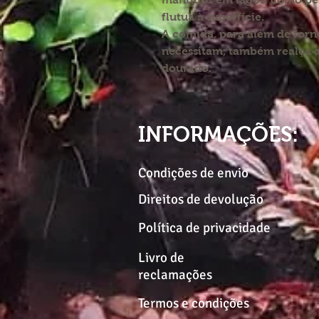
flutua à superfície.
A comida, para além de forne
necessitam, também realça a
dourado.
INFORMAÇÕES:
Condições de envio
Direitos de devolução
Política de privacidade
Livro de
reclamações
Termos e condições