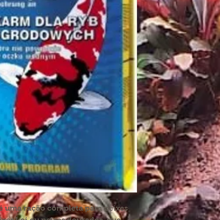
 é uma ração completa para peixes
xes koi ou peixes dourados, que