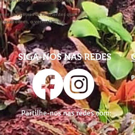
cer aos peixes os nutrientes que
s suas cores, o vermelho e o
SIGA-NOS NAS REDES
P
Partilhe-nos nas redes com:
P