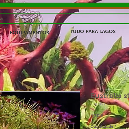
sa
TUDO PARA LAGOS
EQUIPAMENTOS
Eustralis s
SKU: 491
Preço
4,30 €
Quantidade
*