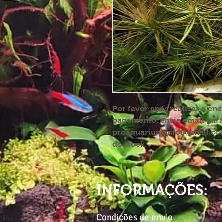
Por favor após realizar a en
pagamento, envie email par
proaquarium.info@gmail.com
do stock.
INFORMAÇÕES:
Condições de envio