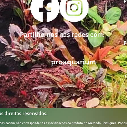
P
Partilhe-nos nas redes com:
P
proaquarium
*C
s direitos reservados.
tadas podem não corresponder às especificações do produto no Mercado Português.
Por qu