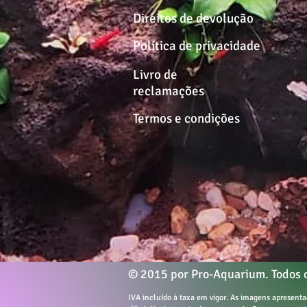
Direitos de devolução
Política de privacidade
Livro de
reclamações
Termos e condições
© 2015 por Pro-Aquarium. Todos o
IVA incluído à taxa em vigor. As imagens apresen