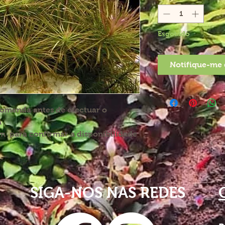
Esgotado
Notifique-me 
comenda antes de efectuar o
a
 para confirmar a disponibilidade
SIGA-NOS NAS REDES