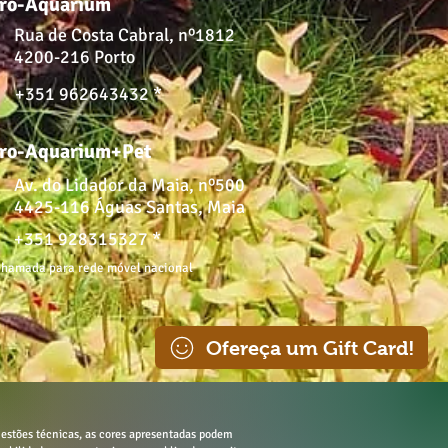
ro-Aquarium
Rua de Costa Cabral, nº1812
4200-216 Porto
+351 962643432 *
ro-Aquarium+Pet
Av. do Lidador da Maia, nº500
4425-116 Águas Santas, Maia
+351 928315327 *
hamada para rede móvel nacional
Ofereça um Gift Card!
estões técnicas, as cores apresentadas podem