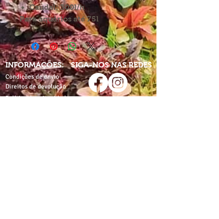
Caudal: 300l/h
Para aquários até 75l
INFORMAÇÕES:
SIGA-NOS NAS REDES
Condições de envio
Direitos de devolução
Política de privacidade
Partilhe-nos nas redes
com:
Termos e condições
proaquarium
Livro de
reclamações
CONTACTE-NOS
proaquarium.info@gmail.com
Pro-Aquarium
Pro-Aquarium+Pet
Rua de Costa Cabral,
Av. do Lidador da Maia,
nº1812
nº500
4200-216 Porto
4425-116 Águas Santas,
Maia
+351 962643432
*
+351 928315327
*