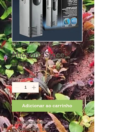
SKU: 8011469923030
Micron "Sicce"
Preço
21,95 €
Quantidade
*
Adicionar ao carrinho
Especificações:
Consumo: 5W