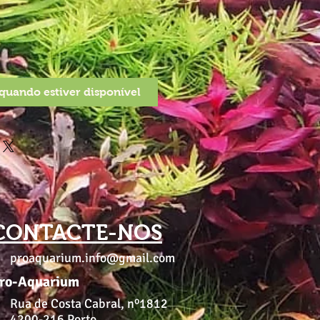
quando estiver disponível
CONTACTE-NOS
proaquarium.info@gmail.com
ro-Aquarium
Rua de Costa Cabral, nº1812
4200-216 Porto