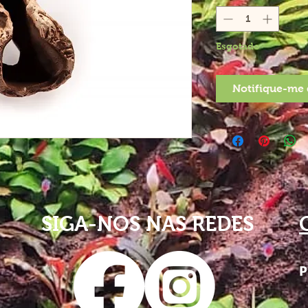
Esgotado
Notifique-me 
SIGA-NOS NAS REDES
P