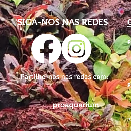
SIGA-NOS NAS REDES
P
Partilhe-nos nas redes com:
P
proaquarium
*C