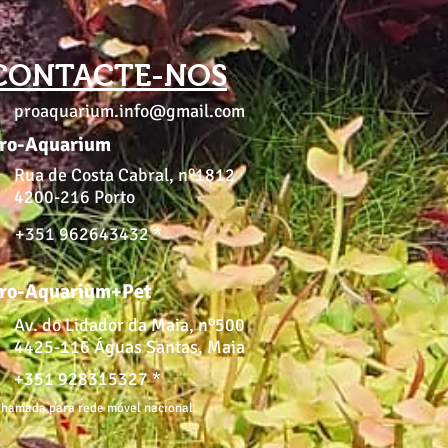
CONTACTE-NOS
proaquarium.info@gmail.com
ro-Aquarium
Rua de Costa Cabral, nº1812
4200-216 Porto
+351 962643432 *
ro-Aquarium+Pet
Av. do Lidador da Maia, nº500
4425-116 Águas Santas, Maia
+351 928315327 *
hamada para rede móvel nacional