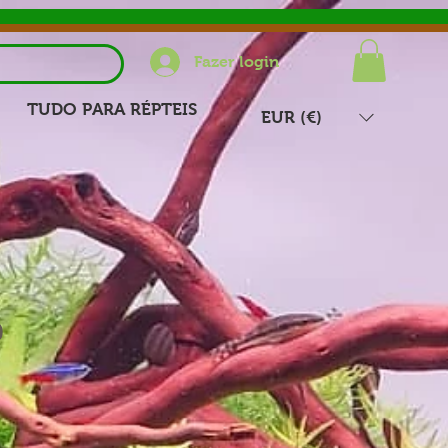
Fazer login
TUDO PARA RÉPTEIS
EUR (€)
0
reço
romocional