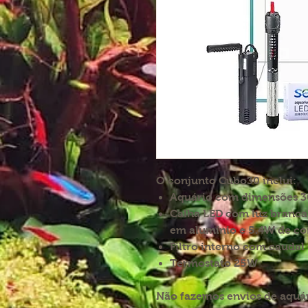
O conjunto Cubo30 inclui:
Aquário com dimensões 3
Calha LED com luz branca,
em alumínio e 5.4W de c
Filtro interno com caudal 
Termostato 25W
Não fazemos envios de aquári