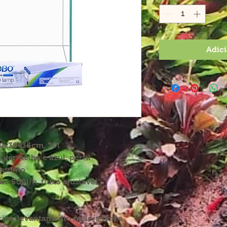
Adici
0x30x35cm, 30l
 vermelha e azul, perfil
onsumo
de 500l/h, fluxo ajustável
os, levantamento na loja fisica.