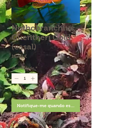
Nothobranchius
Guentheri Gold
(casal)
Preço
16,90 €
Quantidade
*
Esgotado
Notifique-me quando estiver disponível
Origem: Sul de África