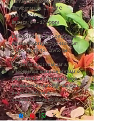
Tamanho máximo: 5-5.5cm
Temperatura: 20-24°C
pH: 6.0-7.5
Dureza: 54 - 179 ppm
IMPORTANTE:
Na compra de
peixes, é obrigatório escolher
o tipo de envio "Envio de
vivos".
Por favor após realizar a
encomenda antes de efetuar o
pagamento, envie email para
proaquarium.info@gmail.com
para confirmar a
disponibilidade do stock.
INFORMAÇÕES:
SIGA-NOS NAS REDES