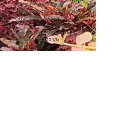
Uma das bombas de
lago com maior eficiência
energética do mercado.
Características da bomba:
Caudal: 10000 l/h
85W
Alt. máx: 5.0m
INFORMAÇÕES:
SIGA-NOS NAS REDES
Condições de envio
Direitos de devolução
Política de privacidade
Partilhe-nos nas redes
com:
Termos e condições
proaquarium
Livro de
reclamações
CONTACTE-NOS