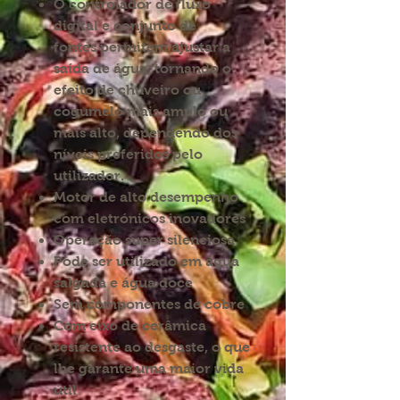
O controlador de fluxo
digital e conjunto de
fontes permitem ajustar a
saída de água, tornando o
efeito de chuveiro ou
cogumelo mais amplo ou
mais alto, dependendo dos
níveis preferidos pelo
utilizador.
Motor de alto desempenho
com eletrónicos inovadores
Operação super silenciosa
Pode ser utilizado em água
salgada e água doce
Sem componentes de cobre
Com eixo de cerâmica
resistente ao desgaste, o que
lhe garante uma maior vida
útil