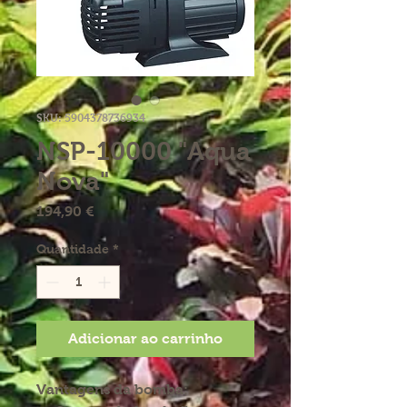
SKU: 5904378736934
NSP-10000 "Aqua
Nova"
Preço
194,90 €
Quantidade
*
Adicionar ao carrinho
Vantagens da bomba: