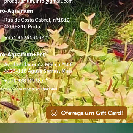
proaquarium.info@gmail.com
ro-Aquarium
Rua de Costa Cabral, nº1812
4200-216 Porto
+351 962643432 *
ro-Aquarium+Pet
Av. do Lidador da Maia, nº500
4425-116 Águas Santas, Maia
+351 928315327 *
hamada para rede móvel nacional
Ofereça um Gift Card!