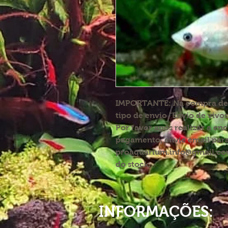
IMPORTANTE:
Na compra de p
tipo de envio "Envio de vivos
Por favor após realizar a en
pagamento, envie email par
proaquarium.info@gmail.com
do stock.
INFORMAÇÕES: