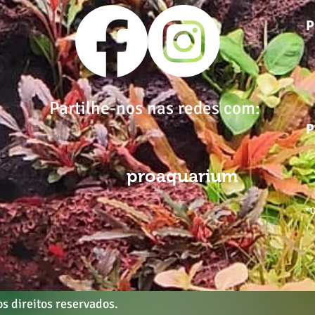
P
Partilhe-nos nas redes com:
P
proaquarium
*C
s direitos reservados.