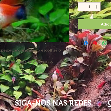
Adici
eixes, é obrigatório escolher o
".
comenda antes de efectuar o
a
 para confirmar a disponibilidade
SIGA-NOS NAS REDES