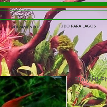
sa
TUDO PARA LAGOS
EQUIPAMENTOS
Platy Hi-F
SKU: 1598
Preço
3,50 €
Quantidade
*