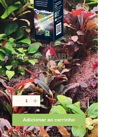
SKU: 4014162254214
Recarga p/JBL
Pro Scan
Preço
19,95 €
Quantidade
*
Adicionar ao carrinho
Recarga para o teste
JBL Pro