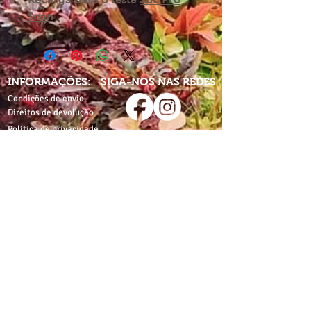
Scan
INFORMAÇÕES:
SIGA-NOS NAS REDES
Condições de envio
Direitos de devolução
Política de privacidade
Partilhe-nos nas redes
com:
Termos e condições
proaquarium
Livro de
reclamações
CONTACTE-NOS
proaquarium.info@gmail.com
Pro-Aquarium
Pro-Aquarium+Pet
Rua de Costa Cabral,
Av. do Lidador da Maia,
nº1812
nº500
4200-216 Porto
4425-116 Águas Santas,
Maia
+351 962643432
*
+351 928315327
*