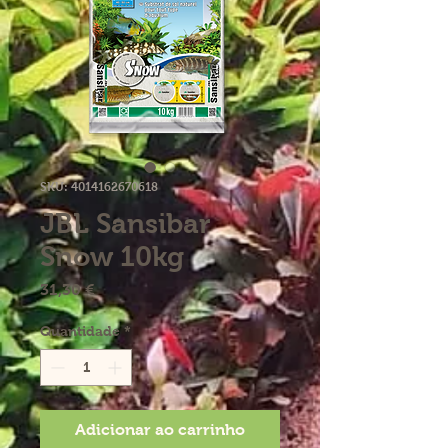
SKU: 4014162670618
JBL Sansibar
Snow 10kg
Preço
31,30 €
Quantidade
*
Adicionar ao carrinho