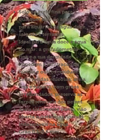
Solo de areia fina para
qualquer tipo de aquário,
para aquários de água doce,
salgada e terrários
Ideal para água doce e água
do mar: a granulometria
fina e a sua densidade
impedem a infiltração de
húmus e outros resíduos.
Evita feridas mucosas: areia
fina e natural, com grãos
arredondados, preserva as
farpas sensíveis dos peixes.
Areia totalmente inerte, não
liberta substâncias nocivas
indesejáveis na água.
Grão 0,1-0,6 mm.
Não recomendado utilizar