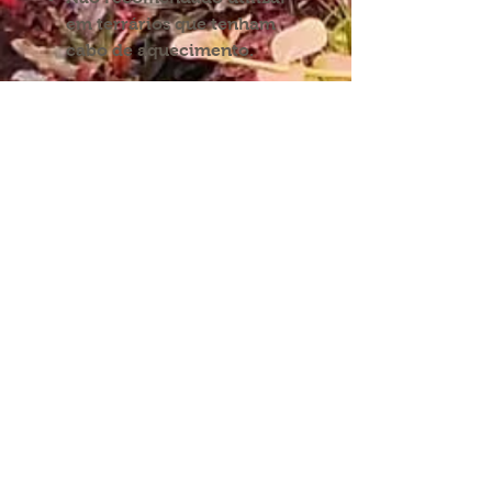
em terrários que tenham
cabo de aquecimento.
INFORMAÇÕES:
SIGA-NOS NAS REDES
Condições de envio
Direitos de devolução
Política de privacidade
Partilhe-nos nas redes
com:
Termos e condições
proaquarium
Livro de
reclamações
CONTACTE-NOS
proaquarium.info@gmail.com
Pro-Aquarium
Pro-Aquarium+Pet
Rua de Costa Cabral,
Av. do Lidador da Maia,
nº1812
nº500
4200-216 Porto
4425-116 Águas Santas,
Maia