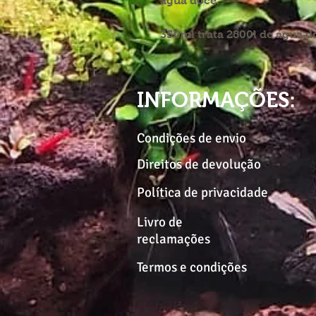
água doce.
350ml trata 2800l de água d
INFORMAÇÕES:
Condições de envio
Direitos de devolução
Política de privacidade
Livro de
reclamações
Termos e condições