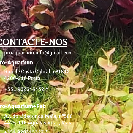
CONTACTE-NOS
proaquarium.info@gmail.com
ro-Aquarium
Rua de Costa Cabral, nº1812
4200-216 Porto
+351 962643432 *
ro-Aquarium+Pet
Av. do Lidador da Maia, nº500
4425-116 Águas Santas, Maia
+351 928315327 *