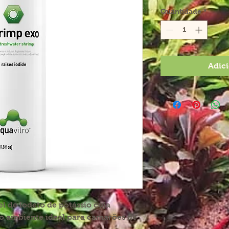
Quantidade
*
Adici
l de iodeto de potássio cuja
r o ambiente ideal para camarões de