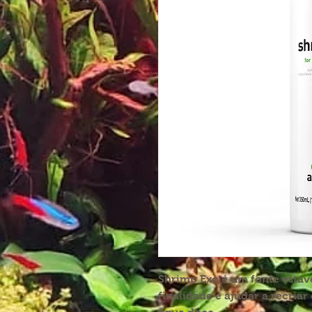
Shrimp Exo é um fonte estáve
finalidade é ajudar a recria