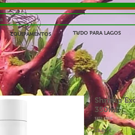
sa
TUDO PARA LAGOS
EQUIPAMENTOS
Shrimp Exo
350ml
SKU: 1869
Preço
15,60 €