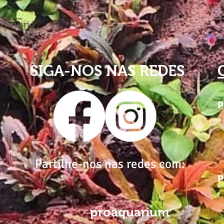
o aquário
SIGA-NOS NAS REDES
P
Partilhe-nos nas redes com:
P
proaquarium