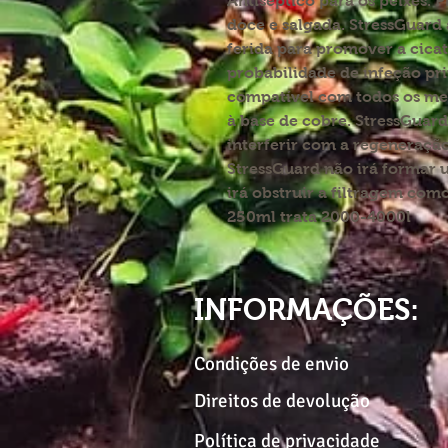
Antiséptico para os peixes. 
doce e salgada. StressGuard 
ferida para promover a cicat
probabilidade de infeção pri
compatível com todos os me
à base de cobre. StressGuard
interferir com a regeneraçã
StressGuard não irá formar u
irá obstruir a filtragem com
250ml trata 2000-4000l
INFORMAÇÕES:
Condições de envio
Direitos de devolução
Política de privacidade