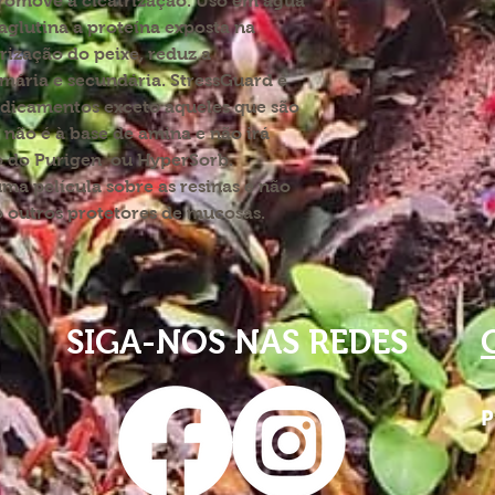
Promove a cicatrização. Uso em água
aglutina a proteína exposta na
rização do peixe, reduz a
mária e secundária. StressGuard é
dicamentos exceto aqueles que são
 não é à base de amina e não irá
o do Purigen ou HyperSorb.
ma película sobre as resinas e não
o outros protetores de mucosas.
SIGA-NOS NAS REDES
P