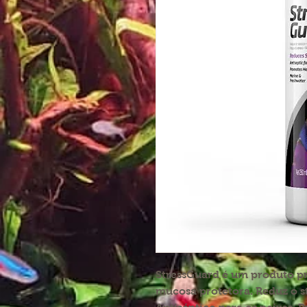
StressGuard é um produto p
mucosa protetora. Reduz o s