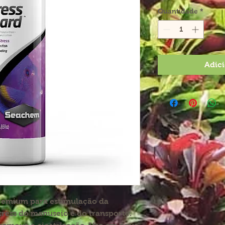
Quantidade
*
Adici
remium para estimulação da
tress do manuseio e do transporte.