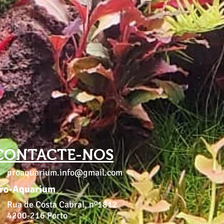
CONTACTE-NOS
proaquarium.info@gmail.com
ro-Aquarium
Rua de Costa Cabral, nº1812
4200-216 Porto