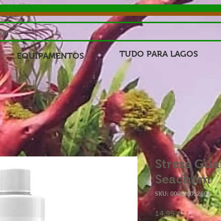
sa
TUDO PARA LAGOS
EQUIPAMENTOS
Stress Gu
Seachem
SKU: 000116052603
Preço
14,95 €