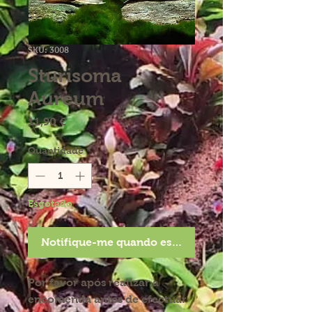
SKU: 3008
Sturisoma
Aureum
Preço
11,90 €
Quantidade
*
Esgotado
Notifique-me quando estiver disponível
Por favor após realizar a
encomenda antes de efectuar