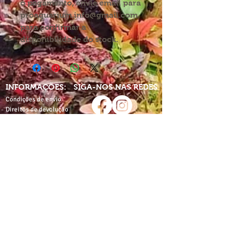
o pagamento, envie email para
proaquarium.info@gmail.com
para confirmar a
disponibilidade do stock.
INFORMAÇÕES:
SIGA-NOS NAS REDES
Condições de envio
Direitos de devolução
Política de privacidade
Partilhe-nos nas redes
com:
Termos e condições
proaquarium
Livro de
reclamações
CONTACTE-NOS
proaquarium.info@gmail.com
Pro-Aquarium
Pro-Aquarium+Pet
Rua de Costa Cabral,
Av. do Lidador da Maia,
nº1812
nº500
4200-216 Porto
4425-116 Águas Santas,