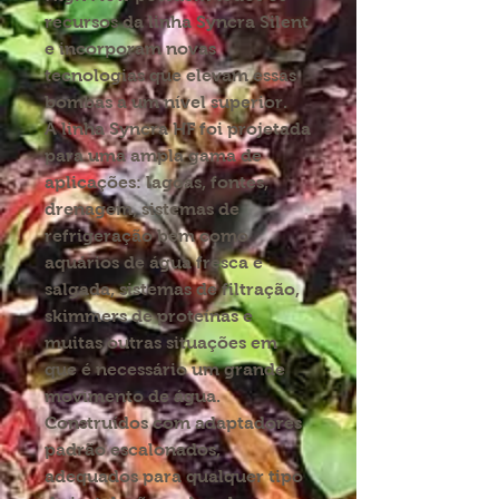
recursos da linha Syncra Silent
e incorporam novas
tecnologias que elevam essas
bombas a um nível superior.
A linha Syncra HF foi projetada
para uma ampla gama de
aplicações: lagoas, fontes,
drenagem, sistemas de
refrigeração bem como
aquários de água fresca e
salgada, sistemas de filtração,
skimmers de proteínas e
muitas outras situações em
que é necessário um grande
movimento de água.
Construídos com adaptadores
padrão escalonados,
adequados para qualquer tipo