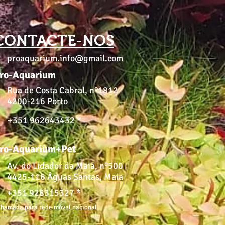
CONTACTE-NOS
proaquarium.info@gmail.com
ro-Aquarium
Rua de Costa Cabral, nº1812
4200-216 Porto
+351 962643432 *
ro-Aquarium+Pet
Av. do Lidador da Maia, nº500
4425-116 Águas Santas, Maia
+351 928315327 *
hamada para rede móvel nacional