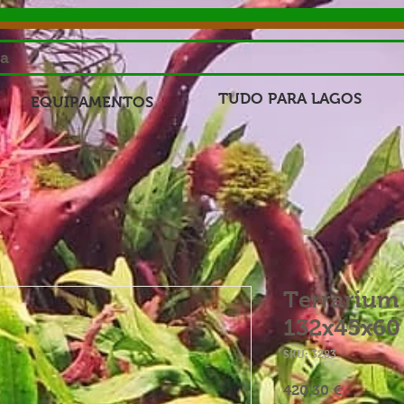
sa
TUDO PARA LAGOS
EQUIPAMENTOS
Terrarium 
132x45x60
SKU: 3283
Preço
420,30 €