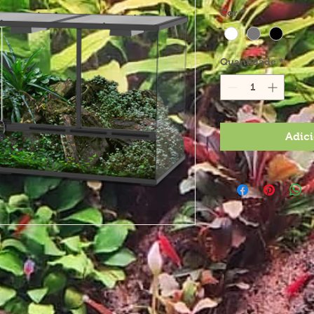
Cor
*
Quantidade
*
Adici