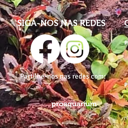
SIGA-NOS NAS REDES
P
Partilhe-nos nas redes com:
P
proaquarium
*C