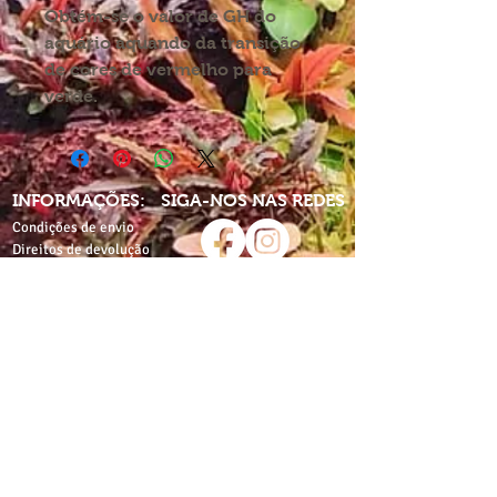
Obtém-se o valor de GH do
aquário aquando da transição
de cores de vermelho para
verde.
INFORMAÇÕES:
SIGA-NOS NAS REDES
Condições de envio
Direitos de devolução
Política de privacidade
Partilhe-nos nas redes
com:
Termos e condições
proaquarium
Livro de
reclamações
CONTACTE-NOS
proaquarium.info@gmail.com
Pro-Aquarium
Pro-Aquarium+Pet
Rua de Costa Cabral,
Av. do Lidador da Maia,
nº1812
nº500