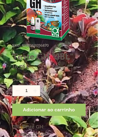
SKU: 4014162056870
Teste GH "JBL"
Preço
10,70 €
Quantidade
*
Adicionar ao carrinho
JBL Teste GH:
1 gota = 1º GH