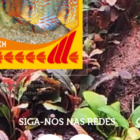
 dureza de carbonatos em água doce
ente 100 leituras.
SIGA-NOS NAS REDES