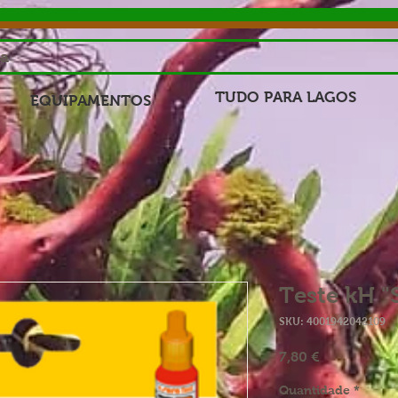
sa
TUDO PARA LAGOS
EQUIPAMENTOS
Teste kH "
SKU: 4001942042109
Preço
7,80 €
Quantidade
*