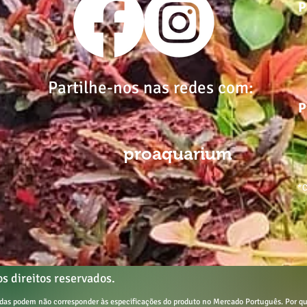
P
Partilhe-nos nas redes com:
P
proaquarium
*C
s direitos reservados.
tadas podem não corresponder às especificações do produto no Mercado Português.
Por qu