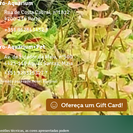
ro-Aquarium
Rua de Costa Cabral, nº1812
4200-216 Porto
+351 962643432 *
ro-Aquarium+Pet
Av. do Lidador da Maia, nº500
4425-116 Águas Santas, Maia
+351 928315327 *
hamada para rede móvel nacional
Ofereça um Gift Card!
estões técnicas, as cores apresentadas podem