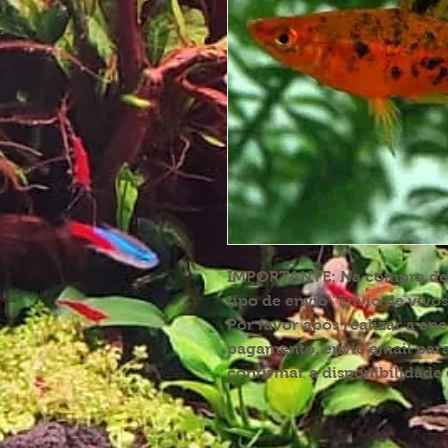
IMPORTANTE:
Na compra de p
tipo de envio "Envio de vivos
Por favor após realizar a en
pagamento, envie email par
confirmar a disponibilidade 