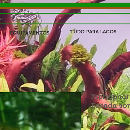
sa
TUDO PARA LAGOS
EQUIPAMENTOS
Xiphophor
Espada sor
SKU: 1268
Preço
3,50 €