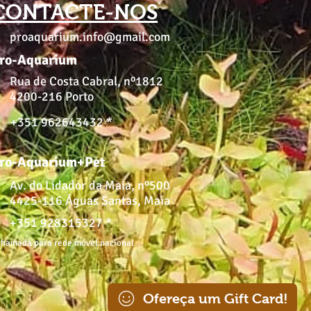
CONTACTE-NOS
proaquarium.info@gmail.com
ro-Aquarium
Rua de Costa Cabral, nº1812
4200-216 Porto
+351 962643432 *
ro-Aquarium+Pet
Av. do Lidador da Maia, nº500
4425-116 Águas Santas, Maia
+351 928315327 *
hamada para rede móvel nacional
Ofereça um Gift Card!