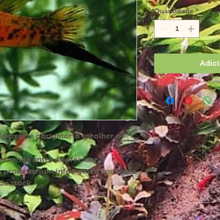
Quantidade
*
Adici
eixes, é obrigatório escolher o
".
comenda antes de efectuar o
a proaquarium.info@gmail.com para
do stock.