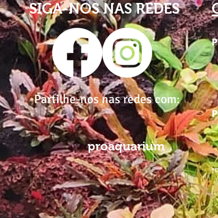
SIGA-NOS NAS REDES
P
Partilhe-nos nas redes com:
P
proaquarium
*C