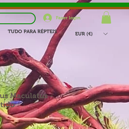
Fazer login
TUDO PARA RÉPTEIS
EUR (€)
us Maculatus -
tido